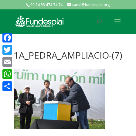
00 34 93 474 74 74
canal@fundesplai.org
ACTIVITATS D'ESTIU
Facebook
1A_PEDRA_AMPLIACIO-(7)
MÓN ESCOLAR
Twitter
Email
ALBERG CENTRE ESPLAI
WhatsApp
Comparteix
FORMACIÓ
CASES DE COLÒNIES