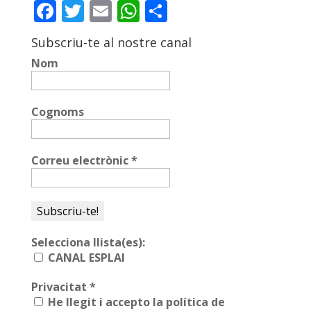
Facebook
Twitter
Email
WhatsApp
Comparteix
ACCIÓ SOCIAL I JOVES
Subscriu-te al nostre canal
Nom
ESPLAIS
Cognoms
SUPORT TERCER SECTOR
Correu electrònic
*
Selecciona llista(es):
CANAL ESPLAI
CONEIX FUNDESPLAI
Privacitat
*
He llegit i accepto la política de
La Fundació