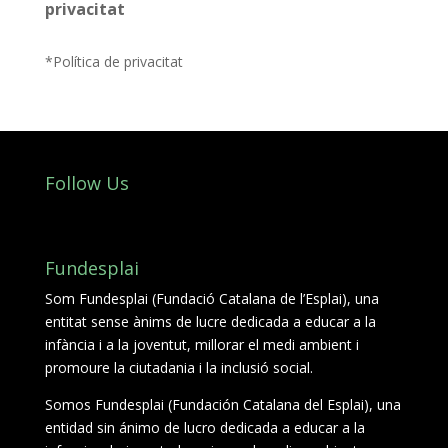
privacitat
L'equip
*Política de privacitat
Missió i valors
Els comptes clars
Memòria d'activitats
Follow Us
Proposta educativa
ACTUALITAT
Fundesplai
Notícies
Som Fundesplai (Fundació Catalana de l’Esplai), una
entitat sense ànims de lucre dedicada a educar a la
Butlletins
infància i a la joventut, millorar el medi ambient i
Diari de la Fundació
promoure la ciutadania i la inclusió social.
Fundesplai als mitjans
Somos Fundesplai (Fundación Catalana del Esplai), una
entidad sin ánimo de lucro dedicada a educar a la
Xarxes socials