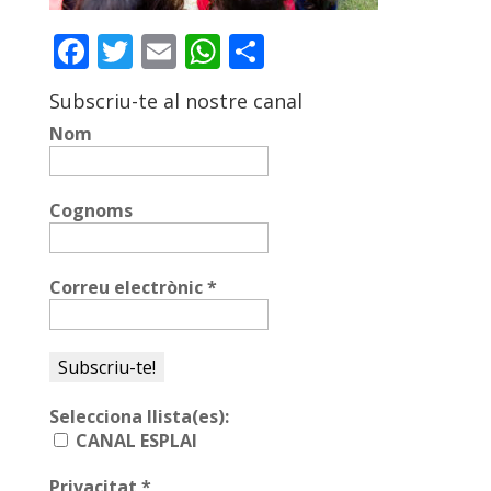
ACCIÓ SOCIAL I JOVES
Facebook
Twitter
Email
WhatsApp
Comparteix
Subscriu-te al nostre canal
ESPLAIS
Nom
SUPORT TERCER SECTOR
Cognoms
Correu electrònic
*
Selecciona llista(es):
CANAL ESPLAI
CONEIX FUNDESPLAI
Privacitat
*
La Fundació