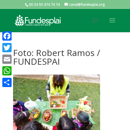
00 34 93 474 74 74
canal@fundesplai.org
ACTIVITATS D'ESTIU
Facebook
Foto: Robert Ramos /
MÓN ESCOLAR
Twitter
FUNDESPAI
Email
ALBERG CENTRE ESPLAI
WhatsApp
Comparteix
FORMACIÓ
CASES DE COLÒNIES