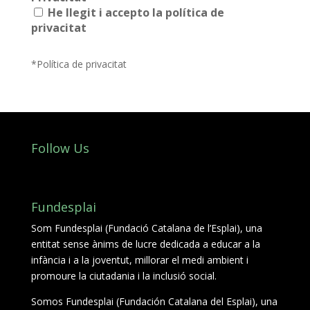
He llegit i accepto la política de
L'equip
privacitat
Missió i valors
*Política de privacitat
Els comptes clars
Memòria d'activitats
Proposta educativa
Follow Us
ACTUALITAT
Notícies
Fundesplai
Butlletins
Som Fundesplai (Fundació Catalana de l’Esplai), una
entitat sense ànims de lucre dedicada a educar a la
Diari de la Fundació
infància i a la joventut, millorar el medi ambient i
promoure la ciutadania i la inclusió social.
Fundesplai als mitjans
Somos Fundesplai (Fundación Catalana del Esplai), una
Xarxes socials