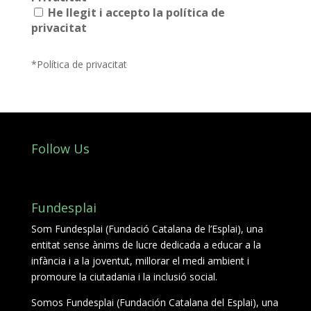
He llegit i accepto la política de
L'equip
privacitat
Missió i valors
*Política de privacitat
Els comptes clars
Memòria d'activitats
Proposta educativa
Follow Us
ACTUALITAT
Notícies
Fundesplai
Butlletins
Som Fundesplai (Fundació Catalana de l’Esplai), una
entitat sense ànims de lucre dedicada a educar a la
Diari de la Fundació
infància i a la joventut, millorar el medi ambient i
promoure la ciutadania i la inclusió social.
Fundesplai als mitjans
Somos Fundesplai (Fundación Catalana del Esplai), una
Xarxes socials