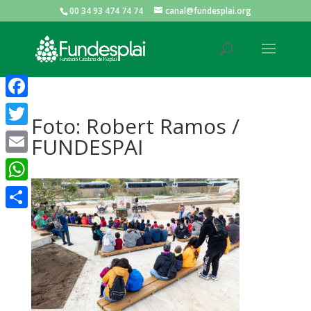
00 34 93 474 74 74
canal@fundesplai.org
ACTIVITATS D'ESTIU
Facebook
Foto: Robert Ramos /
MÓN ESCOLAR
Twitter
FUNDESPAI
Email
ALBERG CENTRE ESPLAI
WhatsApp
Comparteix
FORMACIÓ
CASES DE COLÒNIES