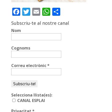
ACCIÓ SOCIAL I JOVES
Facebook
Twitter
Email
WhatsApp
Comparteix
Subscriu-te al nostre canal
ESPLAIS
Nom
SUPORT TERCER SECTOR
Cognoms
Correu electrònic
*
Selecciona llista(es):
CANAL ESPLAI
CONEIX FUNDESPLAI
Privacitat
*
La Fundació