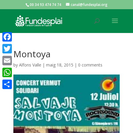
00 34 93 474 74 74
canal@fundesplai.org
ACTIVITATS D'ESTIU
Facebook
Montoya
MÓN ESCOLAR
Twitter
by
Alfons Valle
|
maig 18, 2015
|
0 comments
Email
ALBERG CENTRE ESPLAI
WhatsApp
Comparteix
FORMACIÓ
CASES DE COLÒNIES