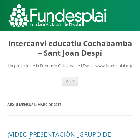
ACTIVITATS D'ESTIU
Intercanvi educatiu Cochabamba
– Sant Joan Despí
MÓN ESCOLAR
Un projecte de la Fundació Catalana de l'Esplai. www.fundesplai.org
Vés
Menú
ALBERG CENTRE ESPLAI
al
contingut
ARXIU MENSUAL:
MARÇ DE 2017
FORMACIÓ
¡VIDEO PRESENTACIÓN _GRUPO DE
CASES DE COLÒNIES