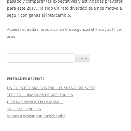
pasado y compartir las expectativas y actividades previstos
CONEIX FUNDESPLAI
para este 2017. Ha sido un rato divertido que nos motiva a
La Fundació
seguir con ganas el intercambio.
L'equip
Aquesta entrada s'ha publicat en
Uncategorized
el
4 març 2017
per
aruiz
.
Missió i valors
Els comptes clars
Cerca:
Memòria d'activitats
Proposta educativa
ENTRADES RECENTS
ACTUALITAT
UN CUENTO PARA CONTAR … EL SUEÑO DEL SAPO
TITERES … UNA OBRA DE ACEPTACION
Notícies
CON LAS MANOS EN LA MASA….
TALLER DE ARCILLA
Butlletins
Vamos a pasear por Cochabamba
Diari de la Fundació