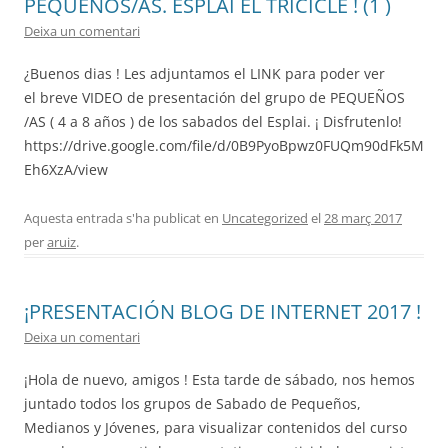
PEQUEÑOS/AS. ESPLAI EL TRICICLE ! (1 )
Deixa un comentari
ACCIÓ SOCIAL I JOVES
¿Buenos dias ! Les adjuntamos el LINK para poder ver
el breve VIDEO de presentación del grupo de PEQUEÑOS
/AS ( 4 a 8 años ) de los sabados del Esplai. ¡ Disfrutenlo!
ESPLAIS
https://drive.google.com/file/d/0B9PyoBpwz0FUQm90dFk5M
Eh6XzA/view
Aquesta entrada s'ha publicat en
SUPORT TERCER SECTOR
Uncategorized
el
28 març 2017
per
aruiz
.
¡PRESENTACIÓN BLOG DE INTERNET 2017 !
Deixa un comentari
¡Hola de nuevo, amigos ! Esta tarde de sábado, nos hemos
juntado todos los grupos de Sabado de Pequeños,
Medianos y Jóvenes, para visualizar contenidos del curso