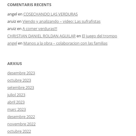
Fundesplai als mitjans
COMENTARIS RECENTS
Xarxes socials
angel
en
COSECHANDO LAS VERDURAS
aruiz
en
Viendo y analizando – video: Las sufrafistas
aruiz
en
A comer verduras!!!
COL·LABORA
CHRISTIAN DANIEL ROLDAN AGUILAR
en
El juego del trompo
Fes voluntariat
angel
en
Manos a la obra – colaboracion con las familias
Fes un donatiu
ARXIUS
Treballa amb nosaltres
desembre 2023
octubre 2023
setembre 2023
juliol 2023
abril 2023
març 2023
desembre 2022
novembre 2022
octubre 2022