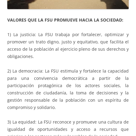
Fundesplai als mitjans
Xarxes socials
VALORES QUE LA FSU PROMUEVE HACIA LA SOCIEDAD:
COL·LABORA
1) La justicia: La FSU trabaja por fortalecer, optimizar y
promover un trato digno, justo y equitativo, que facilita el
Fes voluntariat
acceso de la población al ejercicio pleno de sus derechos y
Fes un donatiu
obligaciones.
Treballa amb nosaltres
2) La democracia: La FSU estimula y fortalece la capacidad
para una convivencia democrática a partir de la
participación protagónica de los actores sociales, la
construcción de ciudadanía, la toma de decisiones y la
gestión responsable de la población con un espíritu de
compromiso y solidario.
3) La equidad: La FSU reconoce y promueve una cultura de
igualdad de oportunidades y acceso a recursos que