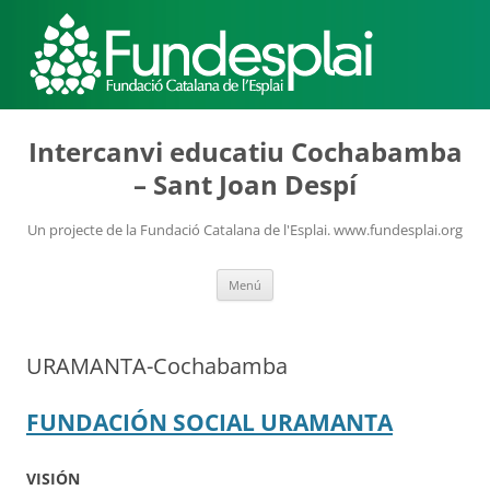
ACTIVITATS D'ESTIU
Intercanvi educatiu Cochabamba
– Sant Joan Despí
MÓN ESCOLAR
Un projecte de la Fundació Catalana de l'Esplai. www.fundesplai.org
Vés
Menú
ALBERG CENTRE ESPLAI
al
contingut
URAMANTA-Cochabamba
FORMACIÓ
FUNDACIÓN SOCIAL URAMANTA
CASES DE COLÒNIES
VISIÓN