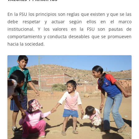
CONEIX FUNDESPLAI
En la FSU los principios son reglas que existen y que se las
La Fundació
debe respetar y actuar según ellos en el marco
L'equip
institucional. Y los valores en la FSU son pautas de
comportamiento y conducta deseables que se promueven
Missió i valors
hacia la sociedad.
Els comptes clars
Memòria d'activitats
Proposta educativa
ACTUALITAT
Notícies
Butlletins
Diari de la Fundació