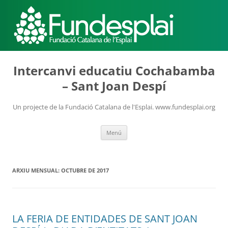
ACTIVITATS D'ESTIU
Intercanvi educatiu Cochabamba
– Sant Joan Despí
MÓN ESCOLAR
Un projecte de la Fundació Catalana de l'Esplai. www.fundesplai.org
Vés
Menú
ALBERG CENTRE ESPLAI
al
contingut
ARXIU MENSUAL:
OCTUBRE DE 2017
FORMACIÓ
LA FERIA DE ENTIDADES DE SANT JOAN
CASES DE COLÒNIES