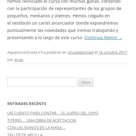
hemos reiniciado el curso con muchas ganas, contando
CONEIX FUNDESPLAI
con la participación de representantes de los grupos de
La Fundació
pequeños, medianos y jóvenes. Hemos colgado en
el vestíbulo un cartel anunciador donde expondremos
L'equip
puntualmente las novedades que iremos trabajando y
presentando a lo largo de este curso.
Continua llegint
→
Missió i valors
Els comptes clars
Aquesta entrada s'ha publicat en
Uncategorized
el
16 octubre 2017
per
aruiz
.
Memòria d'activitats
Proposta educativa
Cerca:
ACTUALITAT
Notícies
ENTRADES RECENTS
UN CUENTO PARA CONTAR … EL SUEÑO DEL SAPO
Butlletins
TITERES … UNA OBRA DE ACEPTACION
Diari de la Fundació
CON LAS MANOS EN LA MASA….
TALLER DE ARCILLA