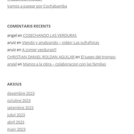
Fundesplai als mitjans
Vamos a pasear por Cochabamba
Xarxes socials
COMENTARIS RECENTS
COL·LABORA
angel
en
COSECHANDO LAS VERDURAS
Fes voluntariat
aruiz
en
Viendo y analizando – video: Las sufrafistas
aruiz
en
A comer verduras!!!
Fes un donatiu
CHRISTIAN DANIEL ROLDAN AGUILAR
en
El juego del trompo
angel
en
Manos a la obra – colaboracion con las familias
Treballa amb nosaltres
ARXIUS
desembre 2023
octubre 2023
setembre 2023
juliol 2023
abril 2023
març 2023