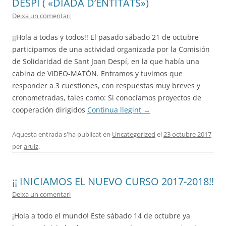
DESPÍ ( «DIADA D’ENTITATS»)
Deixa un comentari
ACCIÓ SOCIAL I JOVES
¡¡Hola a todas y todos!! El pasado sábado 21 de octubre
participamos de una actividad organizada por la Comisión
de Solidaridad de Sant Joan Despí, en la que había una
ESPLAIS
cabina de VIDEO-MATÓN. Entramos y tuvimos que
responder a 3 cuestiones, con respuestas muy breves y
cronometradas, tales como: Si conocíamos proyectos de
cooperación dirigidos
Continua llegint
→
SUPORT TERCER SECTOR
Aquesta entrada s'ha publicat en
Uncategorized
el
23 octubre 2017
per
aruiz
.
¡¡ INICIAMOS EL NUEVO CURSO 2017-2018!!
Deixa un comentari
¡Hola a todo el mundo! Este sábado 14 de octubre ya