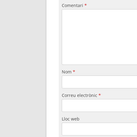
Comentari
*
Nom
*
Correu electrònic
*
Lloc web