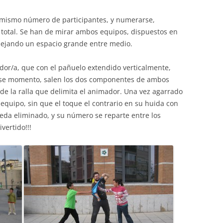
rs
Diari de la Fundació
lars
Fundesplai als mitjans
 mismo número de participantes, y numerarse,
ivitats
Xarxes socials
total. Se han de mirar ambos equipos, dispuestos en
cativa
, dejando un espacio grande entre medio.
dor/a, que con el pañuelo extendido verticalmente,
ese momento, salen los dos componentes de ambos
 de la ralla que delimita el animador. Una vez agarrado
u equipo, sin que el toque el contrario en su huida con
ueda eliminado, y su número se reparte entre los
vertido!!!