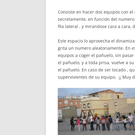
Missió i valo
Els comptes c
Consiste en hacer dos equipos con el
Memòria d'act
secretamente, en función del numero 
Proposta edu
fila lateral , y mirandose cara a cara
Este espacio lo aprovecha el dinamiza
grita un numero aleatoriamente. En 
equipos a coger el pañuelo, sin pasar
el pañuelo, y a toda prisa, vuelve a s
el pañuelo. En caso de ser tocado , q
supervivientes de su equipo. ¡¡ Muy di