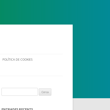
 ESPLAI
FORMACIÓ
SUPORT TERCER SECTOR
POLÍTICA DE COOKIES
Cerca:
·LABORA
Fes voluntariat
Fes un donatiu
ENTRADES RECENTS