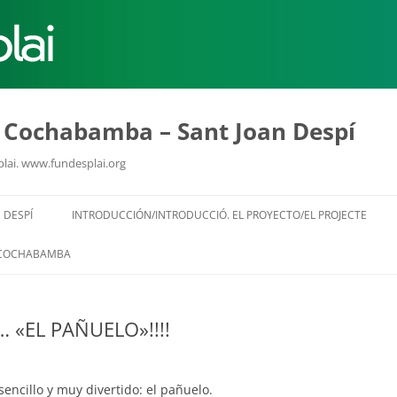
MÓN ESCOLAR
ALBERG CENTRE
u Cochabamba – Sant Joan Despí
plai. www.fundesplai.org
CCIÓ SOCIAL I JOVES
ESPLAIS
Vés
al
 DESPÍ
INTRODUCCIÓN/INTRODUCCIÓ. EL PROYECTO/EL PROJECTE
contingut
COCHABAMBA
 «EL PAÑUELO»!!!!
ACTUALITAT
COL
Notícies
Butlletins
encillo y muy divertido: el pañuelo.