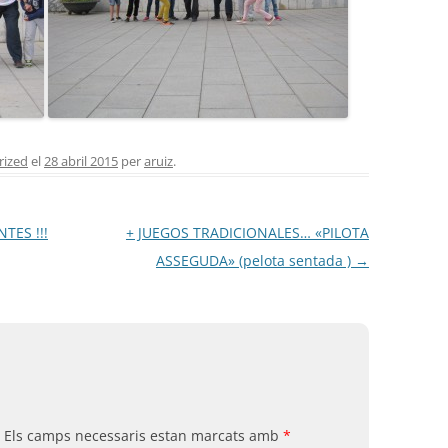
rized
el
28 abril 2015
per
aruiz
.
TES !!!
+ JUEGOS TRADICIONALES… «PILOTA
ASSEGUDA» (pelota sentada )
→
Els camps necessaris estan marcats amb
*