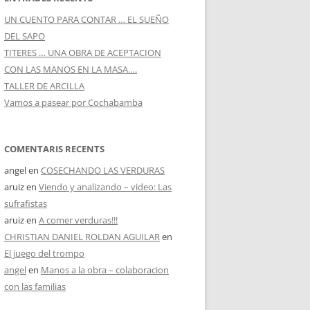
Treballa amb nosaltres
UN CUENTO PARA CONTAR … EL SUEÑO
DEL SAPO
TITERES … UNA OBRA DE ACEPTACION
CON LAS MANOS EN LA MASA….
TALLER DE ARCILLA
Vamos a pasear por Cochabamba
COMENTARIS RECENTS
angel
en
COSECHANDO LAS VERDURAS
aruiz
en
Viendo y analizando – video: Las
sufrafistas
aruiz
en
A comer verduras!!!
CHRISTIAN DANIEL ROLDAN AGUILAR
en
El juego del trompo
angel
en
Manos a la obra – colaboracion
con las familias