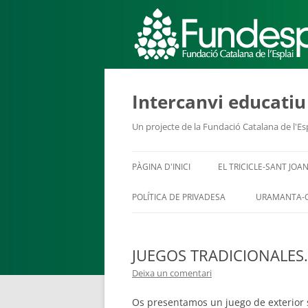
ACTIVITATS D'ESTIU
Intercanvi educati
Un projecte de la Fundació Catalana de l'Es
CASES DE COLÒNIES
A
PÀGINA D'INICI
EL TRICICLE-SANT JOAN
POLÍTICA DE PRIVADESA
URAMANTA-
JUEGOS TRADICIONALES…
Deixa un comentari
CONEIX FUNDESPLAI
La Fundació
L'equip
Os presentamos un juego de exterior s