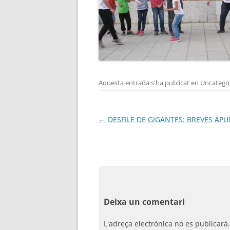
Aquesta entrada s'ha publicat en
Uncatego
Navegació
←
DESFILE DE GIGANTES: BREVES APUN
per
les
entrades
Deixa un comentari
L'adreça electrònica no es publicarà.