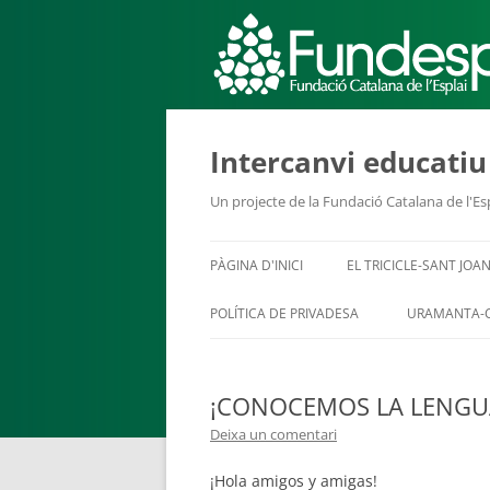
ACTIVITATS D'ESTIU
Intercanvi educati
Un projecte de la Fundació Catalana de l'Es
CASES DE COLÒNIES
A
PÀGINA D'INICI
EL TRICICLE-SANT JOAN
POLÍTICA DE PRIVADESA
URAMANTA-
¡CONOCEMOS LA LENGU
Deixa un comentari
CONEIX FUNDESPLAI
La Fundació
L'equip
¡Hola amigos y amigas!