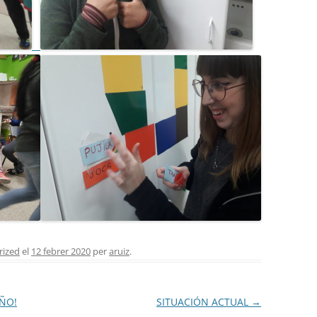
rized
el
12 febrer 2020
per
aruiz
.
ÑO!
SITUACIÓN ACTUAL
→