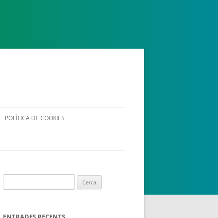
 ESPLAI
FORMACIÓ
SUPORT TERCER SECTOR
POLÍTICA DE COOKIES
Cerca:
·LABORA
Fes voluntariat
Fes un donatiu
ENTRADES RECENTS