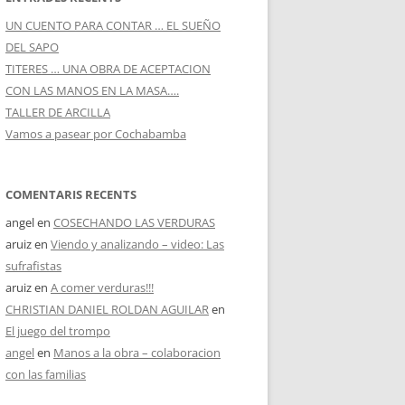
Treballa amb nosaltres
UN CUENTO PARA CONTAR … EL SUEÑO
DEL SAPO
TITERES … UNA OBRA DE ACEPTACION
CON LAS MANOS EN LA MASA….
TALLER DE ARCILLA
Vamos a pasear por Cochabamba
COMENTARIS RECENTS
angel
en
COSECHANDO LAS VERDURAS
aruiz
en
Viendo y analizando – video: Las
sufrafistas
aruiz
en
A comer verduras!!!
CHRISTIAN DANIEL ROLDAN AGUILAR
en
El juego del trompo
angel
en
Manos a la obra – colaboracion
con las familias