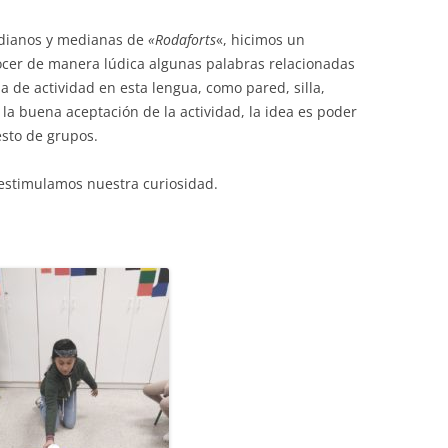
rs
Diari de la Fundació
lars
Fundesplai als mitjans
edianos y medianas de
«Rodaforts
«, hicimos un
ivitats
Xarxes socials
cer de manera lúdica algunas palabras relacionadas
cativa
a de actividad en esta lengua, como pared, silla,
la buena aceptación de la actividad, la idea es poder
esto de grupos.
estimulamos nuestra curiosidad.