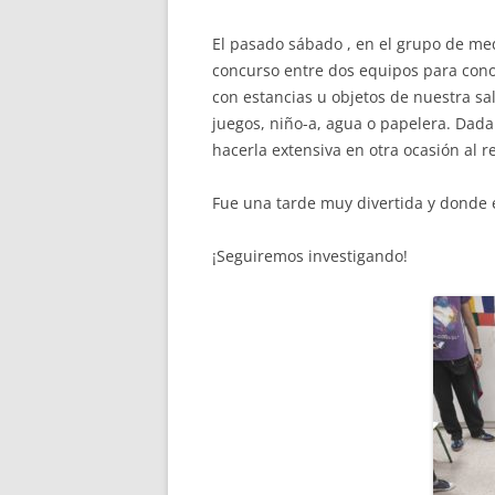
Missió i valo
Els comptes c
El pasado sábado , en el grupo de m
Memòria d'act
concurso entre dos equipos para cono
Proposta edu
con estancias u objetos de nuestra sal
juegos, niño-a, agua o papelera. Dada 
hacerla extensiva en otra ocasión al r
Fue una tarde muy divertida y donde 
¡Seguiremos investigando!