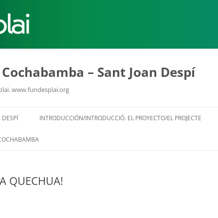
MÓN ESCOLAR
ALBERG CENTRE
u Cochabamba – Sant Joan Despí
plai. www.fundesplai.org
CCIÓ SOCIAL I JOVES
ESPLAIS
Vés
al
 DESPÍ
INTRODUCCIÓN/INTRODUCCIÓ. EL PROYECTO/EL PROJECTE
contingut
COCHABAMBA
A QUECHUA!
ACTUALITAT
COL
Notícies
Butlletins