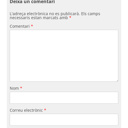
Deixa un comentari
Fundesplai als mitjans
Xarxes socials
L'adreça electrònica no es publicarà.
Els camps
necessaris estan marcats amb
*
Comentari
*
COL·LABORA
Fes voluntariat
Fes un donatiu
Treballa amb nosaltres
Nom
*
Correu electrònic
*