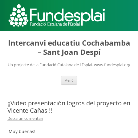
ACTIVITATS D'ESTIU
Intercanvi educatiu Cochabamba
– Sant Joan Despí
MÓN ESCOLAR
Un projecte de la Fundació Catalana de l'Esplai. www.fundesplai.org
Vés
Menú
ALBERG CENTRE ESPLAI
al
contingut
¡¡Video presentación logros del proyecto en
FORMACIÓ
Vicente Cañas !!
Deixa un comentari
¡Muy buenas!
CASES DE COLÒNIES