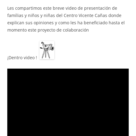
Les compartimos este breve video de presentación de
famílias y niños y niñas del Centro Vicente Cañas donde
ACCIÓ SOCIAL I JOVES
explican sus opiniones y como les ha beneficiado hasta el
momento este proyecto de colaboración
ESPLAIS
¡Dentro video !
SUPORT TERCER SECTOR