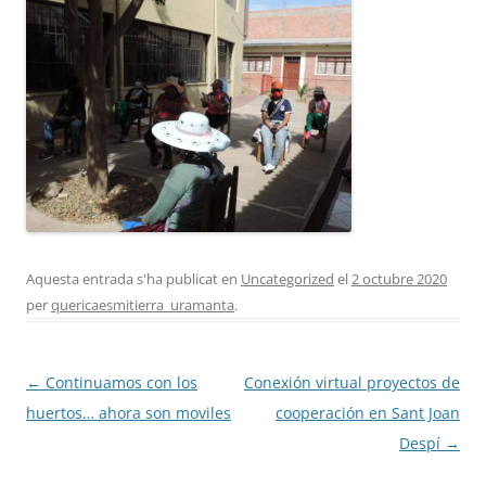
Fundesplai als mitjans
Xarxes socials
COL·LABORA
Fes voluntariat
Fes un donatiu
Treballa amb nosaltres
Aquesta entrada s'ha publicat en
Uncategorized
el
2 octubre 2020
per
quericaesmitierra_uramanta
.
Navegació
←
Continuamos con los
Conexión virtual proyectos de
per
huertos… ahora son moviles
cooperación en Sant Joan
les
Despí
→
entrades