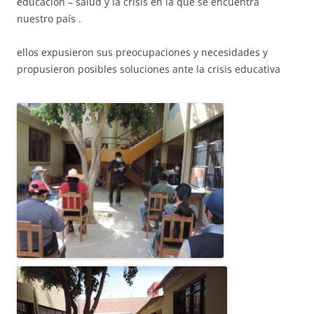
educación – salud y la crisis en la que se encuentra
nuestro país .
ACCIÓ SOCIAL I JOVES
ellos expusieron sus preocupaciones y necesidades y
propusieron posibles soluciones ante la crisis educativa
ESPLAIS
SUPORT TERCER SECTOR