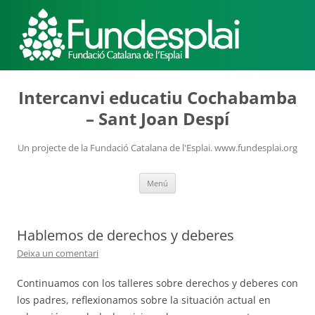
ACTIVITATS D'ESTIU
Intercanvi educatiu Cochabamba
– Sant Joan Despí
MÓN ESCOLAR
Un projecte de la Fundació Catalana de l'Esplai. www.fundesplai.org
Vés
Menú
ALBERG CENTRE ESPLAI
al
contingut
Hablemos de derechos y deberes
FORMACIÓ
Deixa un comentari
Continuamos con los talleres sobre derechos y deberes con
los padres, reflexionamos sobre la situación actual en
CASES DE COLÒNIES