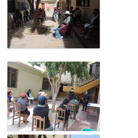
CONEIX FUNDESPLAI
La Fundació
L'equip
Missió i valors
Els comptes clars
Memòria d'activitats
Proposta educativa
ACTUALITAT
Notícies
Butlletins
Diari de la Fundació