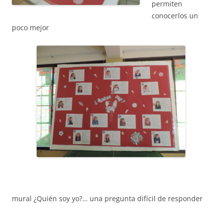
CONEIX FUNDESPLAI
permiten
conocerlos un
La Fundació
poco mejor
L'equip
Missió i valors
Els comptes clars
Memòria d'activitats
Proposta educativa
ACTUALITAT
Notícies
Butlletins
mural ¿Quién soy yo?… una pregunta difícil de responder
Diari de la Fundació