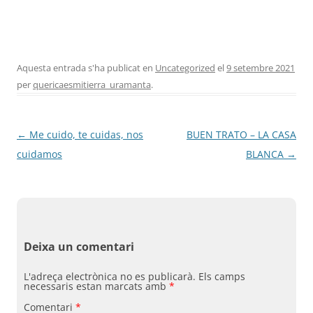
Fundesplai als mitjans
Xarxes socials
COL·LABORA
Aquesta entrada s'ha publicat en
Uncategorized
el
9 setembre 2021
per
quericaesmitierra_uramanta
.
Fes voluntariat
Fes un donatiu
Navegació
←
Me cuido, te cuidas, nos
BUEN TRATO – LA CASA
Treballa amb nosaltres
per
cuidamos
BLANCA
→
les
entrades
Deixa un comentari
L'adreça electrònica no es publicarà.
Els camps
necessaris estan marcats amb
*
Comentari
*