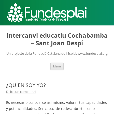
ACTIVITATS D'ESTIU
Intercanvi educatiu Cochabamba
– Sant Joan Despí
MÓN ESCOLAR
Un projecte de la Fundació Catalana de l'Esplai. www.fundesplai.org
Vés
Menú
ALBERG CENTRE ESPLAI
al
contingut
¿QUIEN SOY YO?
FORMACIÓ
Deixa un comentari
Es necesario conocerse así mismo, valorar tus capacidades
y potencialidades. Ser capaz de redescubrirte como
CASES DE COLÒNIES