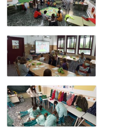
CONEIX FUNDESPLAI
La Fundació
L'equip
Missió i valors
Els comptes clars
Memòria d'activitats
Proposta educativa
ACTUALITAT
Notícies
Butlletins
Diari de la Fundació