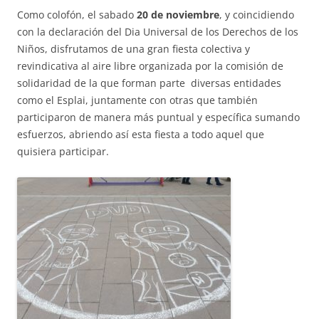
Fundesplai als mitjans
Como colofón, el sabado
20 de noviembre
, y coincidiendo
Xarxes socials
con la declaración del Dia Universal de los Derechos de los
Niños, disfrutamos de una gran fiesta colectiva y
revindicativa al aire libre organizada por la comisión de
COL·LABORA
solidaridad de la que forman parte diversas entidades
como el Esplai, juntamente con otras que también
Fes voluntariat
participaron de manera más puntual y específica sumando
Fes un donatiu
esfuerzos, abriendo así esta fiesta a todo aquel que
quisiera participar.
Treballa amb nosaltres