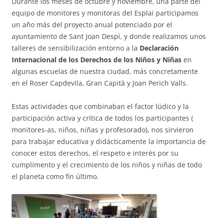
Durante los meses de octubre y noviembre, una parte del
equipo de monitores y monitoras del Esplai participamos
un año más del proyecto anual potenciado por el
ACCIÓ SOCIAL I JOVES
ayuntamiento de Sant Joan Despí, y donde realizamos unos
talleres de sensibilización entorno a la
Declaración
Internacional de
los Derechos de los Niños y Niñas
en
ESPLAIS
algunas escuelas de nuestra ciudad, más concretamente
en el Roser Capdevila, Gran Capità y Joan Perich Valls.
Estas actividades que combinaban el factor lúdico y la
SUPORT TERCER SECTOR
participación activa y crítica de todos los participantes (
monitores-as, niños, niñas y profesorado), nos sirvieron
para trabajar educativa y didácticamente la importancia de
conocer estos derechos, el respeto e interés por su
cumplimento y el crecimiento de los niños y niñas de todo
el planeta como fin último.