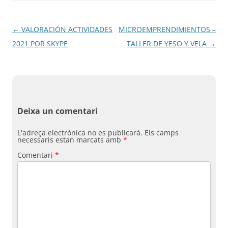
Navegació
←
VALORACIÓN ACTIVIDADES
MICROEMPRENDIMIENTOS –
per
2021 POR SKYPE
TALLER DE YESO Y VELA
→
les
entrades
Deixa un comentari
L'adreça electrònica no es publicarà.
Els camps
necessaris estan marcats amb
*
Comentari
*