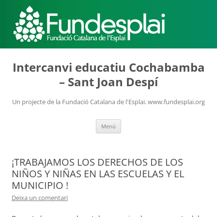
ACTIVITATS D'ESTIU
Intercanvi educatiu Cochabamba
– Sant Joan Despí
MÓN ESCOLAR
Un projecte de la Fundació Catalana de l'Esplai. www.fundesplai.org
Vés
Menú
ALBERG CENTRE ESPLAI
al
contingut
¡TRABAJAMOS LOS DERECHOS DE LOS
FORMACIÓ
NIÑOS Y NIÑAS EN LAS ESCUELAS Y EL
MUNICIPIO !
Deixa un comentari
CASES DE COLÒNIES