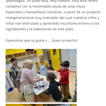
¡albóndigas!, un plato muy, muy nuestro. Para esta receta
contamos con la inestimable ayuda de unas muuy
especiales y maravillosas cocineras, a partir de un proyecto
ACCIÓ SOCIAL I JOVES
intergeneracional muy motivador del cual nuestros niños y
niñas han disfrutado y aprendido muchísimo entorno a los
ingredientes y la elaboración de este plato.
ESPLAIS
Esperamos que os guste y … ¡buen provecho!
SUPORT TERCER SECTOR