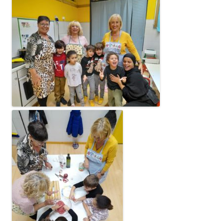
CONEIX FUNDESPLAI
La Fundació
L'equip
Missió i valors
Els comptes clars
Memòria d'activitats
Proposta educativa
ACTUALITAT
Notícies
Butlletins
Diari de la Fundació