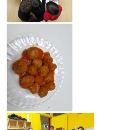
Fundesplai als mitjans
Xarxes socials
COL·LABORA
Fes voluntariat
Fes un donatiu
Treballa amb nosaltres