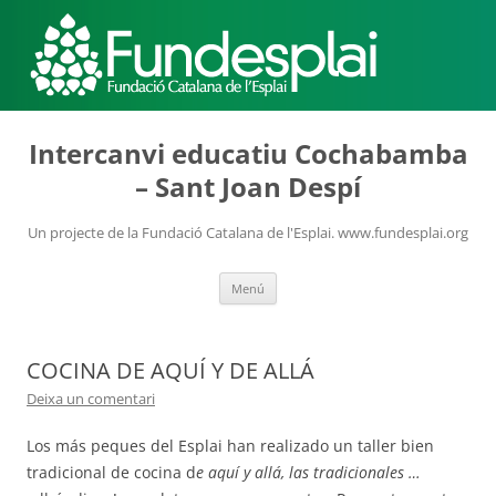
ACTIVITATS D'ESTIU
Intercanvi educatiu Cochabamba
– Sant Joan Despí
MÓN ESCOLAR
Un projecte de la Fundació Catalana de l'Esplai. www.fundesplai.org
Vés
Menú
ALBERG CENTRE ESPLAI
al
contingut
COCINA DE AQUÍ Y DE ALLÁ
FORMACIÓ
Deixa un comentari
Los más peques del Esplai han realizado un taller bien
tradicional de cocina d
CASES DE COLÒNIES
e aquí y allá, las tradicionales …