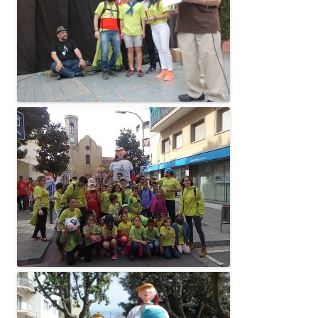
CONEIX FUNDESPLAI
La Fundació
L'equip
Missió i valors
Els comptes clars
Memòria d'activitats
Proposta educativa
ACTUALITAT
Notícies
Butlletins
Diari de la Fundació