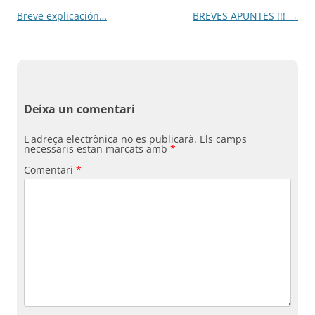
per
Breve explicación…
BREVES APUNTES !!!
→
les
entrades
Deixa un comentari
L'adreça electrònica no es publicarà.
Els camps
necessaris estan marcats amb
*
Comentari
*