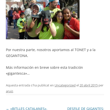
Fundesplai als mitjans
Xarxes socials
COL·LABORA
Fes voluntariat
Fes un donatiu
Por nuestra parte, nosotros aportamos al TONET y a la
Treballa amb nosaltres
GEGANTONA.
Más información en breve sobre esta tradición
«gigantesca»…
Aquesta entrada s'ha publicat en
Uncategorized
el
20 abril 2015
per
aruiz
.
Navegació
←
«BITLLES CATALANES».
DESFILE DE GIGANTES: