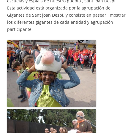
escuelas y esplais de nuestro pueblo , Sant Joan Despí.
Esta actividad està organizada por la agrupación de
Gigantes de Sant joan Despí, y consiste en pasear i mostrar
ACCIÓ SOCIAL I JOVES
los diferentes gigantes de cada entidad y agrupación
participante.
ESPLAIS
SUPORT TERCER SECTOR