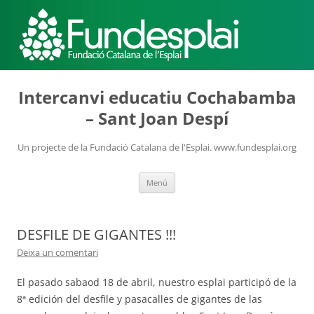
ACTIVITATS D'ESTIU
Intercanvi educatiu Cochabamba
– Sant Joan Despí
MÓN ESCOLAR
Un projecte de la Fundació Catalana de l'Esplai. www.fundesplai.org
Vés
Menú
ALBERG CENTRE ESPLAI
al
contingut
DESFILE DE GIGANTES !!!
FORMACIÓ
Deixa un comentari
El pasado sabaod 18 de abril, nuestro esplai participó de la
8ª edición del desfile y pasacalles de gigantes de las
CASES DE COLÒNIES