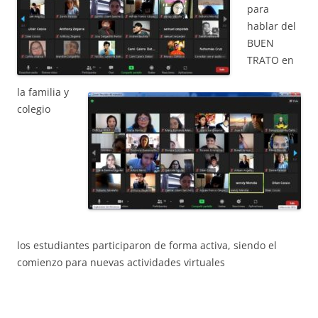
CONEIX FUNDESPLAI
para
hablar del
La Fundació
BUEN
TRATO en
L'equip
Missió i valors
la familia y
colegio
Els comptes clars
Memòria d'activitats
Proposta educativa
ACTUALITAT
Notícies
los estudiantes participaron de forma activa, siendo el
comienzo para nuevas actividades virtuales
Butlletins
Diari de la Fundació