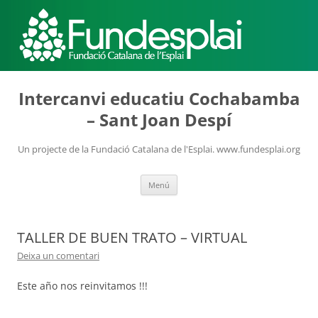
ACTIVITATS D'ESTIU
Intercanvi educatiu Cochabamba
– Sant Joan Despí
MÓN ESCOLAR
Un projecte de la Fundació Catalana de l'Esplai. www.fundesplai.org
Vés
Menú
ALBERG CENTRE ESPLAI
al
contingut
TALLER DE BUEN TRATO – VIRTUAL
FORMACIÓ
Deixa un comentari
Este año nos reinvitamos !!!
CASES DE COLÒNIES