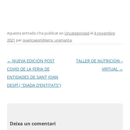
Fundesplai als mitjans
Xarxes socials
COL·LABORA
Aquesta entrada s'ha publicat en
Uncategorized
el
4 novembre
2021
per
quericaesmitierra_uramanta
.
Fes voluntariat
Fes un donatiu
Navegació
←
NUEVA EDICIÓN POST
TALLER DE NUTRICION –
Treballa amb nosaltres
per
COVID DE LA FERIA DE
VIRTUAL
→
les
ENTIDADES DE SANT JOAN
entrades
DESPÍ ( “DIADA D’ENTITATS”)
Deixa un comentari