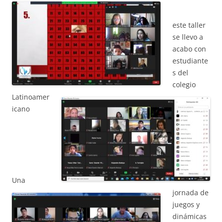
este taller
ACCIÓ SOCIAL I JOVES
se llevo a
acabo con
estudiante
ESPLAIS
s del
colegio
Latinoamer
SUPORT TERCER SECTOR
icano
Una
jornada de
juegos y
dinámicas