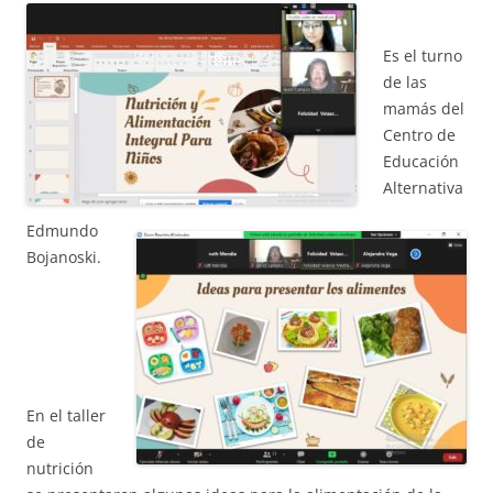
Es el turno
ACCIÓ SOCIAL I JOVES
de las
mamás del
Centro de
ESPLAIS
Educación
Alternativa
Edmundo
SUPORT TERCER SECTOR
Bojanoski.
En el taller
de
nutrición