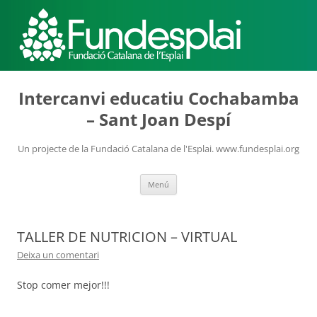
ACTIVITATS D'ESTIU
Intercanvi educatiu Cochabamba
– Sant Joan Despí
MÓN ESCOLAR
Un projecte de la Fundació Catalana de l'Esplai. www.fundesplai.org
Vés
Menú
ALBERG CENTRE ESPLAI
al
contingut
TALLER DE NUTRICION – VIRTUAL
FORMACIÓ
Deixa un comentari
Stop comer mejor!!!
CASES DE COLÒNIES