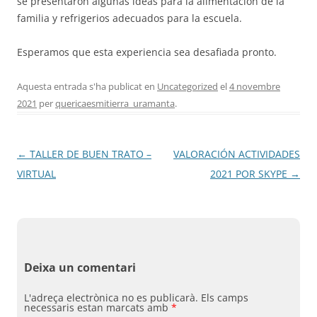
se presentaron algunas ideas para la alimentación de la
CONEIX FUNDESPLAI
familia y refrigerios adecuados para la escuela.
La Fundació
Esperamos que esta experiencia sea desafiada pronto.
L'equip
Aquesta entrada s'ha publicat en
Uncategorized
el
4 novembre
Missió i valors
2021
per
quericaesmitierra_uramanta
.
Els comptes clars
Memòria d'activitats
Navegació
←
TALLER DE BUEN TRATO –
VALORACIÓN ACTIVIDADES
Proposta educativa
per
VIRTUAL
2021 POR SKYPE
→
les
ACTUALITAT
entrades
Notícies
Deixa un comentari
Butlletins
Diari de la Fundació
L'adreça electrònica no es publicarà.
Els camps
necessaris estan marcats amb
*