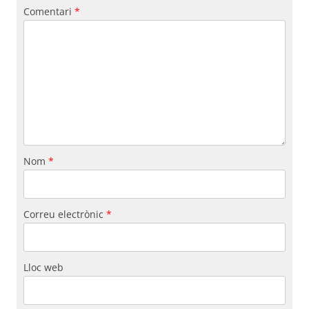
Fundesplai als mitjans
Comentari
*
Xarxes socials
COL·LABORA
Fes voluntariat
Fes un donatiu
Treballa amb nosaltres
Nom
*
Correu electrònic
*
Lloc web