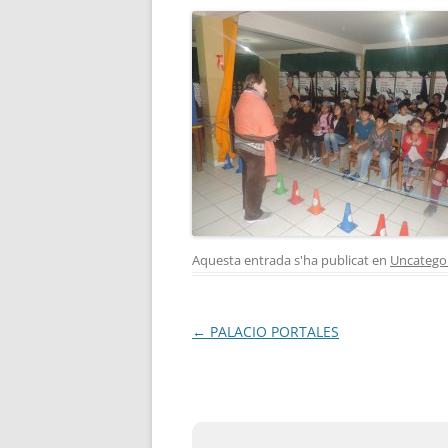
Aquesta entrada s'ha publicat en
Uncatego
Navegació
←
PALACIO PORTALES
per
les
entrades