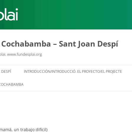
MÓN ESCOLAR
ALBERG CENTRE
u Cochabamba – Sant Joan Despí
plai. www.fundesplai.org
CCIÓ SOCIAL I JOVES
ESPLAIS
Vés
al
 DESPÍ
INTRODUCCIÓN/INTRODUCCIÓ. EL PROYECTO/EL PROJECTE
contingut
COCHABAMBA
ACTUALITAT
COL
Notícies
Butlletins
mamá, un trabajo dificil)