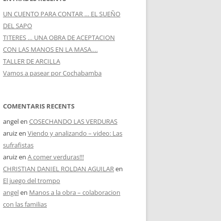
Treballa amb nosaltres
UN CUENTO PARA CONTAR … EL SUEÑO
DEL SAPO
TITERES … UNA OBRA DE ACEPTACION
CON LAS MANOS EN LA MASA….
TALLER DE ARCILLA
Vamos a pasear por Cochabamba
COMENTARIS RECENTS
angel
en
COSECHANDO LAS VERDURAS
aruiz
en
Viendo y analizando – video: Las
sufrafistas
aruiz
en
A comer verduras!!!
CHRISTIAN DANIEL ROLDAN AGUILAR
en
El juego del trompo
angel
en
Manos a la obra – colaboracion
con las familias