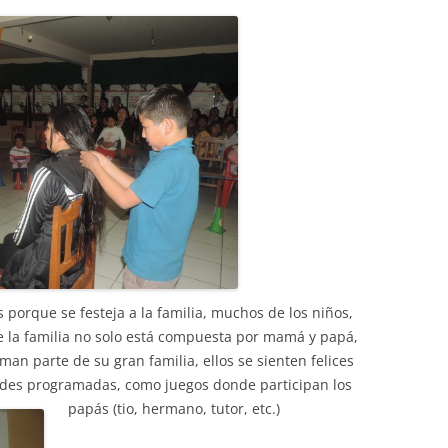
rs
Diari de la Fundació
lars
Fundesplai als mitjans
ivitats
Xarxes socials
cativa
 porque se festeja a la familia, muchos de los niños,
 la familia no solo está compuesta por mamá y papá,
rman parte de su gran familia, ellos se sienten felices
idades programadas, como juegos donde participan los
papás (tio, hermano, tutor, etc.)