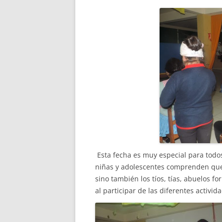
Missió i valo
Els comptes c
Memòria d'act
Proposta edu
Esta fecha es muy especial para todos
niñas y adolescentes comprenden que
sino también los tíos, tías, abuelos fo
al participar de las diferentes activ