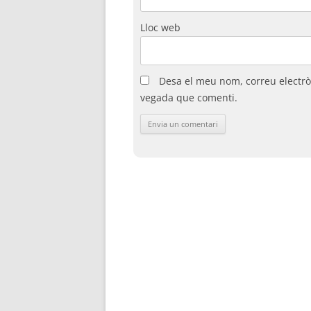
Lloc web
Desa el meu nom, correu electrò
vegada que comenti.