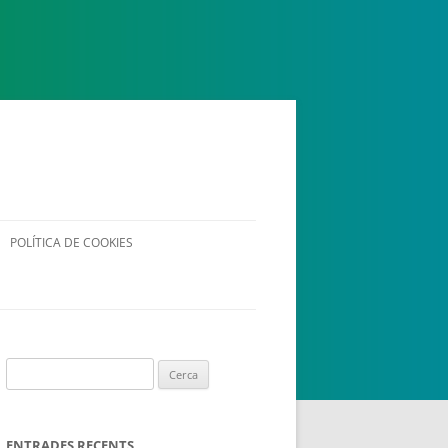
 ESPLAI
FORMACIÓ
SUPORT TERCER SECTOR
POLÍTICA DE COOKIES
Cerca:
·LABORA
Fes voluntariat
Fes un donatiu
ENTRADES RECENTS