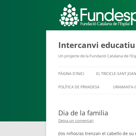
ACTIVITATS D'ESTIU
Intercanvi educati
Un projecte de la Fundació Catalana de l'Es
CASES DE COLÒNIES
A
PÀGINA D'INICI
EL TRICICLE-SANT JOAN
POLÍTICA DE PRIVADESA
URAMANTA-
Dia de la familia
Deixa un comentari
CONEIX FUNDESPLAI
La Fundació
L'equip
(los niños/as trenzan el cabello de su 